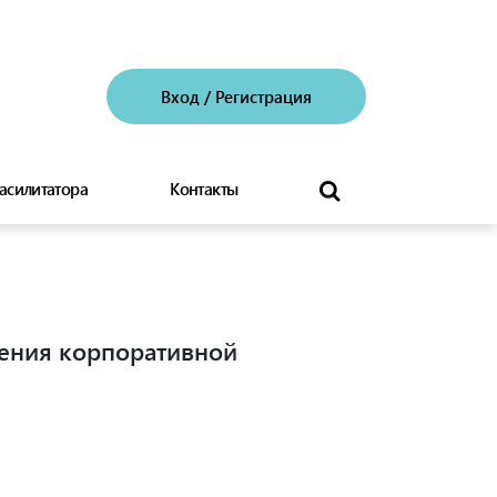
Вход
/
Регистрация
асилитатора
Контакты
иления корпоративной