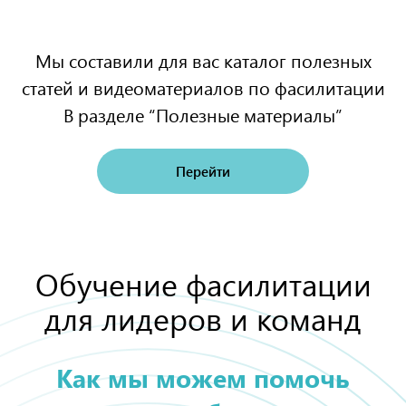
Индивидуальный план
развития фасилитатора
Мы составили для вас каталог полезных
Это глубокий, качественный курс, в основе которого
статей и видеоматериалов по фасилитации
- лучшие мировые знания о фасилитации и
В разделе “Полезные материалы”
богатейший личный опыт Виктории Бехтеревой. Это
не предзаписанные уроки! Книга о фасилитации,
которая поможет перейти на новый уровень
Перейти
лидерства, раскрыть потенциал всей команды и
проводить управляемые, эффективные совещания.
Обучение фасилитации
для лидеров и команд
Как мы можем помочь