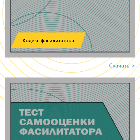
Кодекс фасилитатора
Скачать >
Кодекс фасилитатора
Книга о фасилитации, которая поможет перейти на
новый уровень лидерства, раскрыть потенциал всей
команды и проводить управляемые, эффективные
совещания. Это глубокий, качественный курс, в
основе которого - лучшие мировые знания о
фасилитации и богатейший личный опыт Виктории