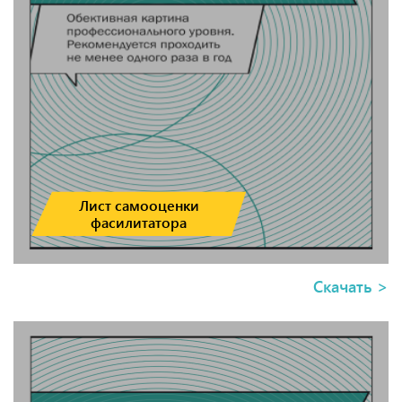
Бехтеревой. Это не предзаписанные уроки! Книга о
фасилитации, которая поможет перейти на новый
уровень лидерства, раскрыть потенциал всей
команды и проводить управляемые, эффективные
совещания.
Лист самооценки
фасилитатора
Скачать >
Лист самооценки
фасилитатора
В своем развитии лидер проходит несколько этапов.
Один из последних — фасилитатор. У такого