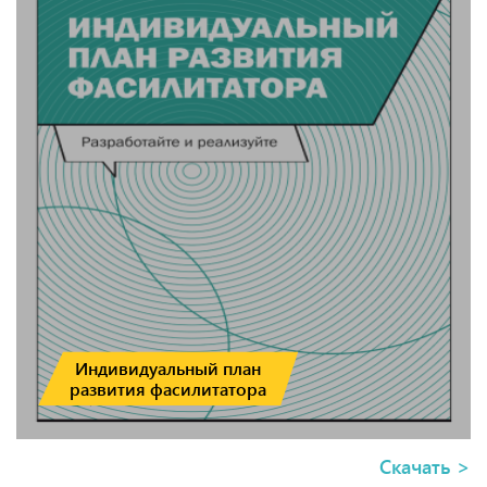
руководителя «все работает само». Он видит
недостатки и достоинства каждого человека, умеет
раскрывать потенциал сотрудников и нивелировать
негативные стороны. Он мотивирует, вовлекает и
наделяет ответственностью, контролирует
выполнение и извлекает уроки. Такой лидер
способен создавать сильные команды и такие
организации, которые живут и работают как
здоровый организм.
Индивидуальный план
развития фасилитатора
Скачать >