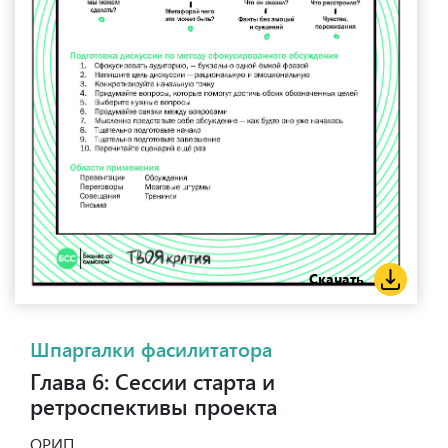
Скачать
Шпаргалки фасилитатора
Глава 6: Сессии старта и
ретроспективы проекта
ОРИП