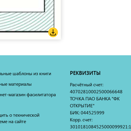
РЕКВИЗИТЫ
льные шаблоны из книги
ные материалы
Расчётный счет:
40702810002500066648
нет-магазин фасилитатора
ТОЧКА ПАО БАНКА "ФК
ОТКРЫТИЕ"
БИК: 044525999
ить о технической
Корр. счет:
еме на сайте
3010181084525000099921: