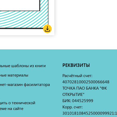
РЕКВИЗИТЫ
льные шаблоны из книги
ные материалы
Расчётный счет:
40702810002500066648
нет-магазин фасилитатора
ТОЧКА ПАО БАНКА "ФК
ОТКРЫТИЕ"
БИК: 044525999
ить о технической
Корр. счет:
еме на сайте
3010181084525000099921: