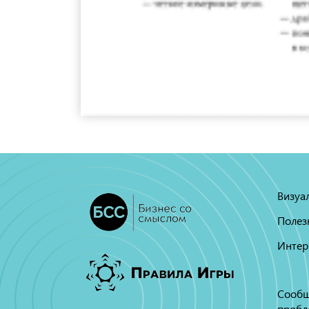
Визуа
Полез
Интер
Сообщ
пробл