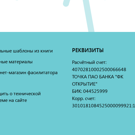
РЕКВИЗИТЫ
льные шаблоны из книги
ные материалы
Расчётный счет:
40702810002500066648
нет-магазин фасилитатора
ТОЧКА ПАО БАНКА "ФК
ОТКРЫТИЕ"
БИК: 044525999
ить о технической
Корр. счет:
еме на сайте
3010181084525000099921: