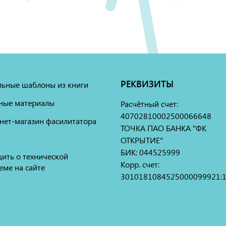
РЕКВИЗИТЫ
льные шаблоны из книги
ные материалы
Расчётный счет:
40702810002500066648
нет-магазин фасилитатора
ТОЧКА ПАО БАНКА "ФК
ОТКРЫТИЕ"
БИК: 044525999
ить о технической
Корр. счет:
еме на сайте
3010181084525000099921: